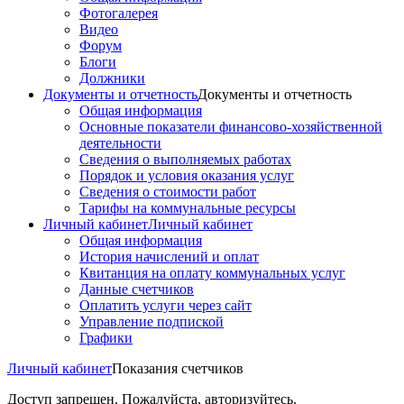
Фотогалерея
Видео
Форум
Блоги
Должники
Документы и отчетность
Документы и отчетность
Общая информация
Основные показатели финансово-хозяйственной
деятельности
Сведения о выполняемых работах
Порядок и условия оказания услуг
Сведения о стоимости работ
Тарифы на коммунальные ресурсы
Личный кабинет
Личный кабинет
Общая информация
История начислений и оплат
Квитанция на оплату коммунальных услуг
Данные счетчиков
Оплатить услуги через сайт
Управление подпиской
Графики
Личный кабинет
Показания счетчиков
Доступ запрещен. Пожалуйста, авторизуйтесь.