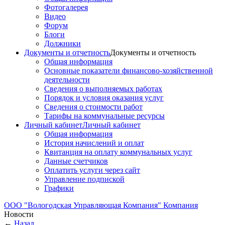
Фотогалерея
Видео
Форум
Блоги
Должники
Документы и отчетность
Документы и отчетность
Общая информация
Основные показатели финансово-хозяйственной
деятельности
Сведения о выполняемых работах
Порядок и условия оказания услуг
Сведения о стоимости работ
Тарифы на коммунальные ресурсы
Личный кабинет
Личный кабинет
Общая информация
История начислений и оплат
Квитанция на оплату коммунальных услуг
Данные счетчиков
Оплатить услуги через сайт
Управление подпиской
Графики
ООО "Вологодская Управляющая Компания"
Компания
Новости
←
Назад