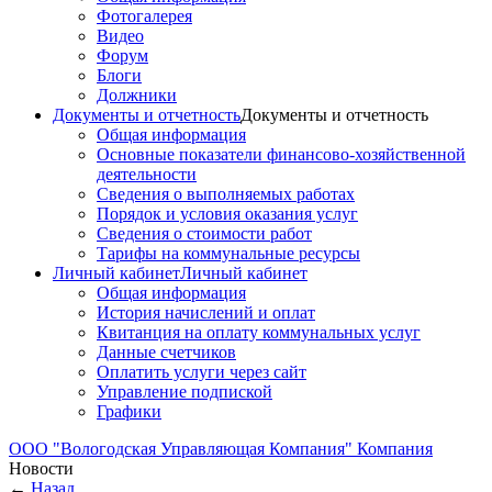
Фотогалерея
Видео
Форум
Блоги
Должники
Документы и отчетность
Документы и отчетность
Общая информация
Основные показатели финансово-хозяйственной
деятельности
Сведения о выполняемых работах
Порядок и условия оказания услуг
Сведения о стоимости работ
Тарифы на коммунальные ресурсы
Личный кабинет
Личный кабинет
Общая информация
История начислений и оплат
Квитанция на оплату коммунальных услуг
Данные счетчиков
Оплатить услуги через сайт
Управление подпиской
Графики
ООО "Вологодская Управляющая Компания"
Компания
Новости
←
Назад