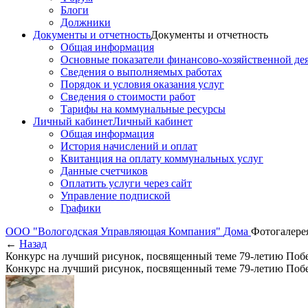
Блоги
Должники
Документы и отчетность
Документы и отчетность
Общая информация
Основные показатели финансово-хозяйственной де
Сведения о выполняемых работах
Порядок и условия оказания услуг
Сведения о стоимости работ
Тарифы на коммунальные ресурсы
Личный кабинет
Личный кабинет
Общая информация
История начислений и оплат
Квитанция на оплату коммунальных услуг
Данные счетчиков
Оплатить услуги через сайт
Управление подпиской
Графики
ООО "Вологодская Управляющая Компания"
Дома
Фотогалере
←
Назад
Конкурс на лучший рисунок, посвященный теме 79-летию Побед
Конкурс на лучший рисунок, посвященный теме 79-летию Побед