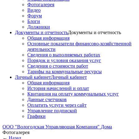
Фотогалерея
Видео
Форум
Блоги
Должники
Документы и отчетность
Документы и отчетность
Общая информация
Основные показатели финансово-хозяйственной
деятельности
Сведения о выполняемых работах
Порядок и условия оказания услуг
Сведения о стоимости работ
Тарифы на коммунальные ресурсы
Личный кабинет
Личный кабинет
Общая информация
История начислений и оплат
Квитанция на оплату коммунальных услуг
Данные счетчиков
Оплатить услуги через сайт
Управление подпиской
Графики
ООО "Вологодская Управляющая Компания"
Дома
Фотогалерея
←
Назад