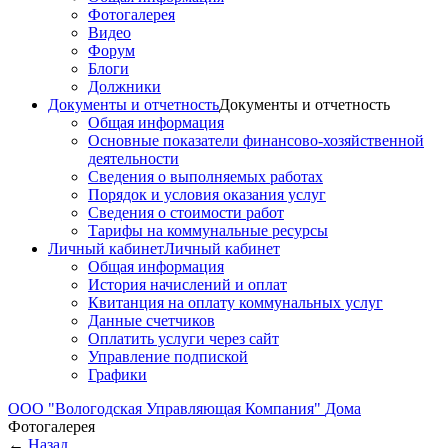
Фотогалерея
Видео
Форум
Блоги
Должники
Документы и отчетность
Документы и отчетность
Общая информация
Основные показатели финансово-хозяйственной
деятельности
Сведения о выполняемых работах
Порядок и условия оказания услуг
Сведения о стоимости работ
Тарифы на коммунальные ресурсы
Личный кабинет
Личный кабинет
Общая информация
История начислений и оплат
Квитанция на оплату коммунальных услуг
Данные счетчиков
Оплатить услуги через сайт
Управление подпиской
Графики
ООО "Вологодская Управляющая Компания"
Дома
Фотогалерея
←
Назад