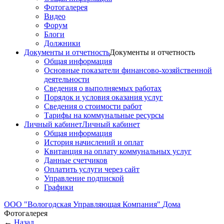
Фотогалерея
Видео
Форум
Блоги
Должники
Документы и отчетность
Документы и отчетность
Общая информация
Основные показатели финансово-хозяйственной
деятельности
Сведения о выполняемых работах
Порядок и условия оказания услуг
Сведения о стоимости работ
Тарифы на коммунальные ресурсы
Личный кабинет
Личный кабинет
Общая информация
История начислений и оплат
Квитанция на оплату коммунальных услуг
Данные счетчиков
Оплатить услуги через сайт
Управление подпиской
Графики
ООО "Вологодская Управляющая Компания"
Дома
Фотогалерея
←
Назад