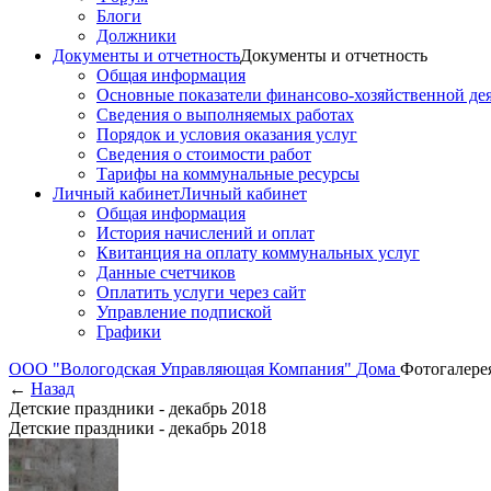
Блоги
Должники
Документы и отчетность
Документы и отчетность
Общая информация
Основные показатели финансово-хозяйственной де
Сведения о выполняемых работах
Порядок и условия оказания услуг
Сведения о стоимости работ
Тарифы на коммунальные ресурсы
Личный кабинет
Личный кабинет
Общая информация
История начислений и оплат
Квитанция на оплату коммунальных услуг
Данные счетчиков
Оплатить услуги через сайт
Управление подпиской
Графики
ООО "Вологодская Управляющая Компания"
Дома
Фотогалере
←
Назад
Детские праздники - декабрь 2018
Детские праздники - декабрь 2018