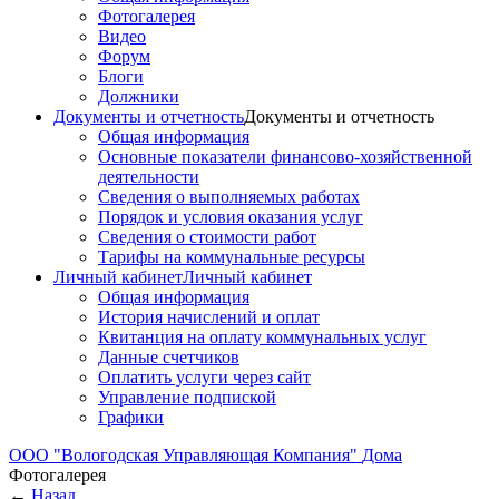
Фотогалерея
Видео
Форум
Блоги
Должники
Документы и отчетность
Документы и отчетность
Общая информация
Основные показатели финансово-хозяйственной
деятельности
Сведения о выполняемых работах
Порядок и условия оказания услуг
Сведения о стоимости работ
Тарифы на коммунальные ресурсы
Личный кабинет
Личный кабинет
Общая информация
История начислений и оплат
Квитанция на оплату коммунальных услуг
Данные счетчиков
Оплатить услуги через сайт
Управление подпиской
Графики
ООО "Вологодская Управляющая Компания"
Дома
Фотогалерея
←
Назад