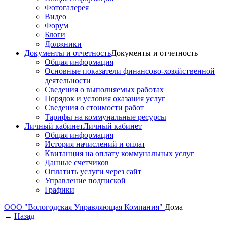
Фотогалерея
Видео
Форум
Блоги
Должники
Документы и отчетность
Документы и отчетность
Общая информация
Основные показатели финансово-хозяйственной
деятельности
Сведения о выполняемых работах
Порядок и условия оказания услуг
Сведения о стоимости работ
Тарифы на коммунальные ресурсы
Личный кабинет
Личный кабинет
Общая информация
История начислений и оплат
Квитанция на оплату коммунальных услуг
Данные счетчиков
Оплатить услуги через сайт
Управление подпиской
Графики
ООО "Вологодская Управляющая Компания"
Дома
←
Назад