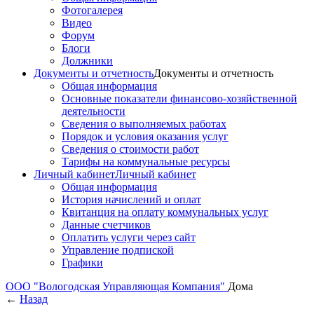
Фотогалерея
Видео
Форум
Блоги
Должники
Документы и отчетность
Документы и отчетность
Общая информация
Основные показатели финансово-хозяйственной
деятельности
Сведения о выполняемых работах
Порядок и условия оказания услуг
Сведения о стоимости работ
Тарифы на коммунальные ресурсы
Личный кабинет
Личный кабинет
Общая информация
История начислений и оплат
Квитанция на оплату коммунальных услуг
Данные счетчиков
Оплатить услуги через сайт
Управление подпиской
Графики
ООО "Вологодская Управляющая Компания"
Дома
←
Назад