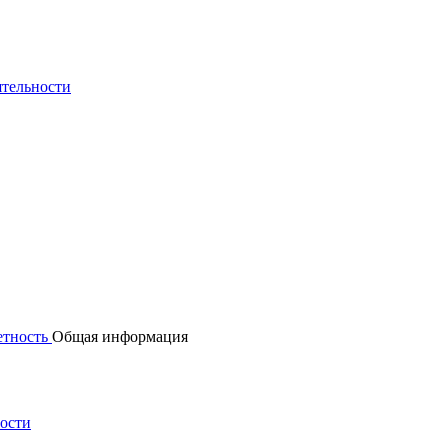
ятельности
етность
Общая информация
ности