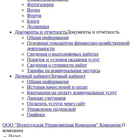
Фотогалерея
Видео
Форум
Блоги
Должники
Документы и отчетность
Документы и отчетность
Общая информация
Основные показатели финансово-хозяйственной
деятельности
Сведения о выполняемых работах
Порядок и условия оказания услуг
Сведения о стоимости работ
Тарифы на коммунальные ресурсы
Личный кабинет
Личный кабинет
Общая информация
История начислений и оплат
Квитанция на оплату коммунальных услуг
Данные счетчиков
Оплатить услуги через сайт
Управление подпиской
Графики
ООО "Вологодская Управляющая Компания"
Компания
О
компании
←
Назад